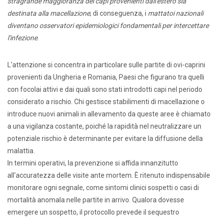
stragrande maggioranza dei capi provenienti dall'estero sia
destinata alla macellazione
; di conseguenza, i
mattatoi nazionali
diventano osservatori epidemiologici fondamentali per intercettare
l'infezione
.
L'attenzione si concentra in particolare sulle partite di ovi-caprini
provenienti da Ungheria e Romania, Paesi che figurano tra quelli
con focolai attivi e dai quali sono stati introdotti capi nel periodo
considerato a rischio. Chi gestisce stabilimenti di macellazione o
introduce nuovi animali in allevamento da queste aree è chiamato
a una vigilanza costante, poiché la rapidità nel neutralizzare un
potenziale rischio è determinante per evitare la diffusione della
malattia.
In termini operativi, la prevenzione si affida innanzitutto
all'accuratezza delle visite ante mortem. È ritenuto indispensabile
monitorare ogni segnale, come sintomi clinici sospetti o casi di
mortalità anomala nelle partite in arrivo. Qualora dovesse
emergere un sospetto, il protocollo prevede il sequestro