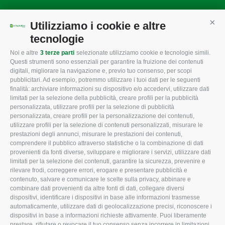
Utilizziamo i cookie e altre
Cont
Mappa del sito
/
Privacy Policy
/
Cookie Policy
tecnologie
Noi e altre
3 terze parti
selezionate utilizziamo cookie e tecnologie simili.
Questi strumenti sono essenziali per garantire la fruizione dei contenuti
CONFAGRICOLTURA
CONFAGRICOLTURA
digitali, migliorare la navigazione e, previo tuo consenso, per scopi
ROVIGO
INFORMA
pubblicitari. Ad esempio, potremmo utilizzare i tuoi dati per le seguenti
finalità: archiviare informazioni su dispositivo e/o accedervi, utilizzare dati
L'Associazione
Tecnico
limitati per la selezione della pubblicità, creare profili per la pubblicità
personalizzata, utilizzare profili per la selezione di pubblicità
Missione e Progetto
Fiscale
personalizzata, creare profili per la personalizzazione dei contenuti,
utilizzare profili per la selezione di contenuti personalizzati, misurare le
Organigramma aziendale
Lavoro
prestazioni degli annunci, misurare le prestazioni dei contenuti,
I Nostri Servizi
Ambiente
comprendere il pubblico attraverso statistiche o la combinazione di dati
provenienti da fonti diverse, sviluppare e migliorare i servizi, utilizzare dati
Uffici della Sede provinciale
Associazione
limitati per la selezione dei contenuti, garantire la sicurezza, prevenire e
rilevare frodi, correggere errori, erogare e presentare pubblicità e
Le Sedi di Zona
contenuto, salvare e comunicare le scelte sulla privacy, abbinare e
CONFAGRICOLTURA ATTIVA
Agricoltori S.r.l.
combinare dati provenienti da altre fonti di dati, collegare diversi
dispositivi, identificare i dispositivi in base alle informazioni trasmesse
Whistleblowing
Notizie in evidenza
automaticamente, utilizzare dati di geolocalizzazione precisi, riconoscere i
Confagricoltura Rovigo e
dispositivi in base a informazioni richieste attivamente. Puoi liberamente
Eventi
Agricoltori srl
prestare, rifiutare o revocare il tuo consenso senza incorrere in limitazioni