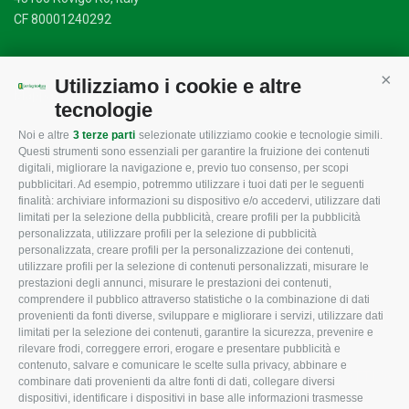
CF 80001240292
Utilizziamo i cookie e altre
Cont
Mappa del sito
/
Privacy Policy
/
Cookie Policy
tecnologie
Noi e altre
3 terze parti
selezionate utilizziamo cookie e tecnologie simili.
Questi strumenti sono essenziali per garantire la fruizione dei contenuti
CONFAGRICOLTURA
CONFAGRICOLTURA
digitali, migliorare la navigazione e, previo tuo consenso, per scopi
ROVIGO
INFORMA
pubblicitari. Ad esempio, potremmo utilizzare i tuoi dati per le seguenti
finalità: archiviare informazioni su dispositivo e/o accedervi, utilizzare dati
L'Associazione
Tecnico
limitati per la selezione della pubblicità, creare profili per la pubblicità
personalizzata, utilizzare profili per la selezione di pubblicità
Missione e Progetto
Fiscale
personalizzata, creare profili per la personalizzazione dei contenuti,
utilizzare profili per la selezione di contenuti personalizzati, misurare le
Organigramma aziendale
Lavoro
prestazioni degli annunci, misurare le prestazioni dei contenuti,
I Nostri Servizi
Ambiente
comprendere il pubblico attraverso statistiche o la combinazione di dati
provenienti da fonti diverse, sviluppare e migliorare i servizi, utilizzare dati
Uffici della Sede provinciale
Associazione
limitati per la selezione dei contenuti, garantire la sicurezza, prevenire e
rilevare frodi, correggere errori, erogare e presentare pubblicità e
Le Sedi di Zona
contenuto, salvare e comunicare le scelte sulla privacy, abbinare e
CONFAGRICOLTURA ATTIVA
Agricoltori S.r.l.
combinare dati provenienti da altre fonti di dati, collegare diversi
dispositivi, identificare i dispositivi in base alle informazioni trasmesse
Whistleblowing