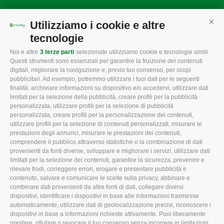
Utilizziamo i cookie e altre
Cont
Mappa del sito
/
Privacy Policy
/
Cookie Policy
tecnologie
Noi e altre
3 terze parti
selezionate utilizziamo cookie e tecnologie simili.
Questi strumenti sono essenziali per garantire la fruizione dei contenuti
CONFAGRICOLTURA
CONFAGRICOLTURA
digitali, migliorare la navigazione e, previo tuo consenso, per scopi
ROVIGO
INFORMA
pubblicitari. Ad esempio, potremmo utilizzare i tuoi dati per le seguenti
finalità: archiviare informazioni su dispositivo e/o accedervi, utilizzare dati
L'Associazione
Tecnico
limitati per la selezione della pubblicità, creare profili per la pubblicità
personalizzata, utilizzare profili per la selezione di pubblicità
Missione e Progetto
Fiscale
personalizzata, creare profili per la personalizzazione dei contenuti,
utilizzare profili per la selezione di contenuti personalizzati, misurare le
Organigramma aziendale
Lavoro
prestazioni degli annunci, misurare le prestazioni dei contenuti,
I Nostri Servizi
Ambiente
comprendere il pubblico attraverso statistiche o la combinazione di dati
provenienti da fonti diverse, sviluppare e migliorare i servizi, utilizzare dati
Uffici della Sede provinciale
Associazione
limitati per la selezione dei contenuti, garantire la sicurezza, prevenire e
rilevare frodi, correggere errori, erogare e presentare pubblicità e
Le Sedi di Zona
contenuto, salvare e comunicare le scelte sulla privacy, abbinare e
CONFAGRICOLTURA ATTIVA
Agricoltori S.r.l.
combinare dati provenienti da altre fonti di dati, collegare diversi
dispositivi, identificare i dispositivi in base alle informazioni trasmesse
Whistleblowing
Notizie in evidenza
automaticamente, utilizzare dati di geolocalizzazione precisi, riconoscere i
Confagricoltura Rovigo e
dispositivi in base a informazioni richieste attivamente. Puoi liberamente
Eventi
Agricoltori srl
prestare, rifiutare o revocare il tuo consenso senza incorrere in limitazioni