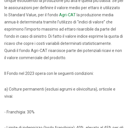
cinque escludendo la produzione più alta e quella più bassa. Se per
le assicurazioni per definire il valore medio per ettaro è utilizzato
lo Standard Value, per il fondo
Agri-CAT
la produzione media
annua è determinata tramite l’utilizzo di “indici di valore” che
esprimono l’importo massimo ad ettaro risarcibile da parte del
fondo in caso di sinistro. Di fatto il valore indice esprime la quota di
ricavo che copre i costi variabili determinati statisticamente.
Quindi il fondo Agri-CAT risarcisce parte dei potenziali ricavi e non
il valore commerciale del prodotto.
Il Fondo nel 2023 opera con le seguenti condizioni:
a) Colture permanenti (esclusi agrumi e olivicoltura), orticole e
vivai:
- Franchigia: 30%
- Limite di indennizzo (lordo franchigia): 40%, elevato al 45% per gli