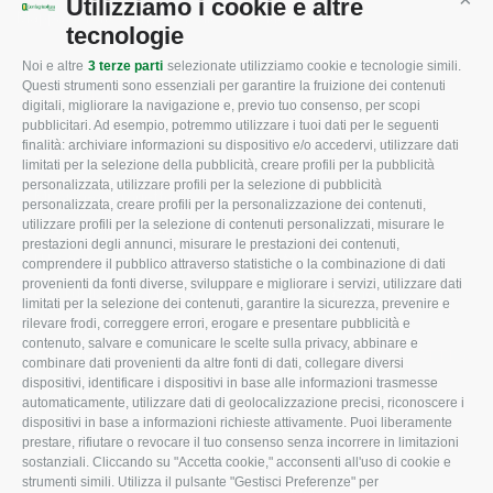
Utilizziamo i cookie e altre
Cont
Mappa del sito
/
Privacy Policy
/
Cookie Policy
tecnologie
Noi e altre
3 terze parti
selezionate utilizziamo cookie e tecnologie simili.
Questi strumenti sono essenziali per garantire la fruizione dei contenuti
CONFAGRICOLTURA
CONFAGRICOLTURA
digitali, migliorare la navigazione e, previo tuo consenso, per scopi
ROVIGO
INFORMA
pubblicitari. Ad esempio, potremmo utilizzare i tuoi dati per le seguenti
finalità: archiviare informazioni su dispositivo e/o accedervi, utilizzare dati
L'Associazione
Tecnico
limitati per la selezione della pubblicità, creare profili per la pubblicità
personalizzata, utilizzare profili per la selezione di pubblicità
Missione e Progetto
Fiscale
personalizzata, creare profili per la personalizzazione dei contenuti,
utilizzare profili per la selezione di contenuti personalizzati, misurare le
Organigramma aziendale
Lavoro
prestazioni degli annunci, misurare le prestazioni dei contenuti,
I Nostri Servizi
Ambiente
comprendere il pubblico attraverso statistiche o la combinazione di dati
provenienti da fonti diverse, sviluppare e migliorare i servizi, utilizzare dati
Uffici della Sede provinciale
Associazione
limitati per la selezione dei contenuti, garantire la sicurezza, prevenire e
rilevare frodi, correggere errori, erogare e presentare pubblicità e
Le Sedi di Zona
contenuto, salvare e comunicare le scelte sulla privacy, abbinare e
CONFAGRICOLTURA ATTIVA
Agricoltori S.r.l.
combinare dati provenienti da altre fonti di dati, collegare diversi
dispositivi, identificare i dispositivi in base alle informazioni trasmesse
Whistleblowing
Notizie in evidenza
automaticamente, utilizzare dati di geolocalizzazione precisi, riconoscere i
Confagricoltura Rovigo e
dispositivi in base a informazioni richieste attivamente. Puoi liberamente
Eventi
Agricoltori srl
prestare, rifiutare o revocare il tuo consenso senza incorrere in limitazioni
Comunicati Stampa
sostanziali. Cliccando su "Accetta cookie," acconsenti all'uso di cookie e
strumenti simili. Utilizza il pulsante "Gestisci Preferenze" per
Video